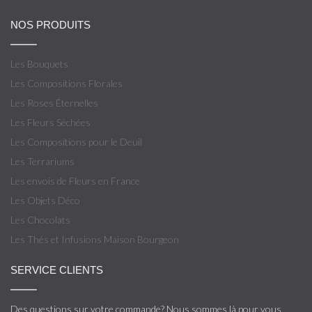
NOS PRODUITS
Les Bouquets
Les Compositions Florales
Les Roses Éternelles
Les Fleurs Séchées
Les Compositions pour le Deuil
Les Terrariums
Les envois de Fleurs en France
Les Objets Déco
Les Chocolats
Les Thés et Infusions Maison Bourgeon
SERVICE CLIENTS
Des questions sur votre commande? Nous sommes là pour vous