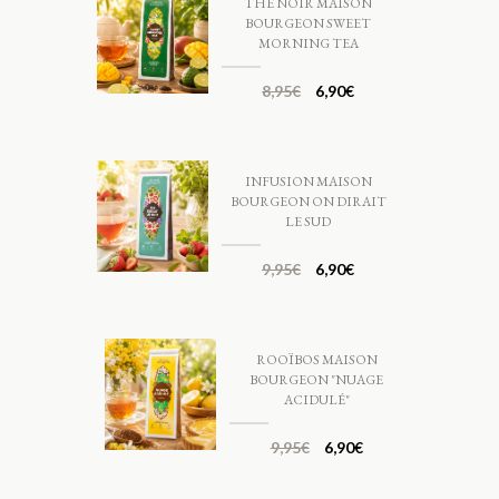
THÉ NOIR MAISON
BOURGEON SWEET
MORNING TEA
8,95
€
6,90
€
INFUSION MAISON
BOURGEON ON DIRAIT
LE SUD
9,95
€
6,90
€
ROOÏBOS MAISON
BOURGEON "NUAGE
ACIDULÉ"
9,95
€
6,90
€