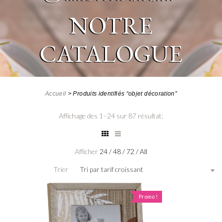
NOTRE
CATALOGUE
Accueil
>
Produits identifiés “objet décoration”
Affichage des 1–24 sur 87 résultat;
Afficher
24
/
48
/
72
/
All
Trier
Tri par tarif croissant
Promo !