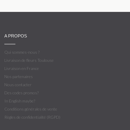
A PROPOS
Qui sommes-nous ?
Livraison de fleurs Toulouse
Livraison en France
Nos partenaires
Nous contacter
Des codes promos?
In English maybe?
Conditions générales de vente
Règles de confidentialité (RGPD)