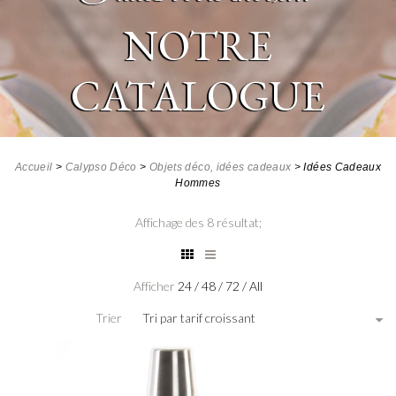
NOTRE
CATALOGUE
Accueil
>
Calypso Déco
>
Objets déco, idées cadeaux
>
Idées Cadeaux
Hommes
Affichage des 8 résultat;
Afficher
24
/
48
/
72
/
All
Trier
Tri par tarif croissant