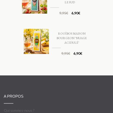
LE SUD
9,95
€
6,90
€
ROOÏBOS MAISON
BOURGEON "NUAGE
ACIDULÉ"
9,95
€
6,90
€
A PROPOS
Qui sommes-nous ?