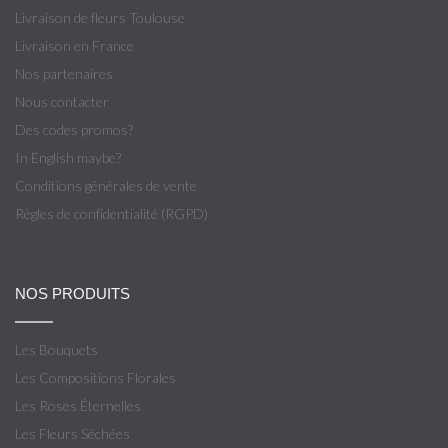
Livraison de fleurs Toulouse
Livraison en France
Nos partenaires
Nous contacter
Des codes promos?
In English maybe?
Conditions générales de vente
Règles de confidentialité (RGPD)
NOS PRODUITS
Les Bouquets
Les Compositions Florales
Les Roses Éternelles
Les Fleurs Séchées