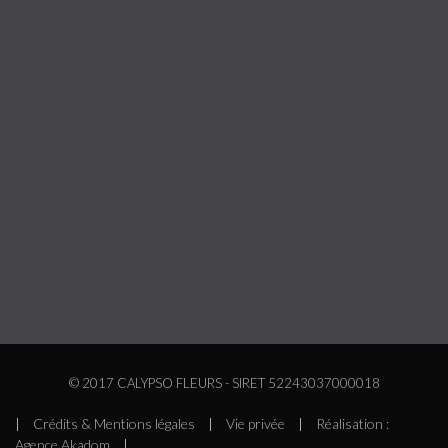
© 2017 CALYPSO FLEURS - SIRET 52243037000018
|
Crédits & Mentions légales
|
Vie privée
|
Réalisation :
Agence Akadom
|