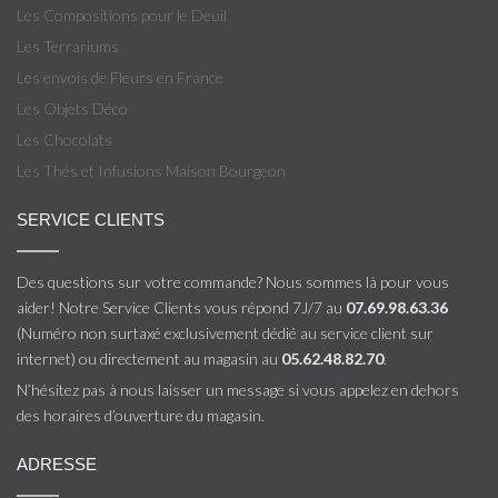
Les Compositions pour le Deuil
Les Terrariums
Les envois de Fleurs en France
Les Objets Déco
Les Chocolats
Les Thés et Infusions Maison Bourgeon
SERVICE CLIENTS
Des questions sur votre commande? Nous sommes là pour vous
aider! Notre Service Clients vous répond 7J/7 au
07.69.98.63.36
(Numéro non surtaxé exclusivement dédié au service client sur
internet) ou directement au magasin au
05.62.48.82.70
.
N’hésitez pas à nous laisser un message si vous appelez en dehors
des horaires d’ouverture du magasin.
ADRESSE