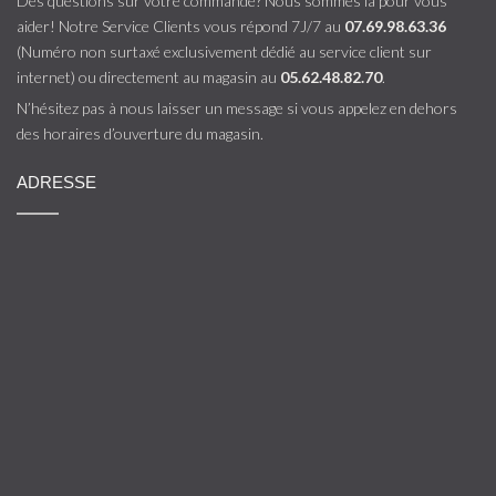
Des questions sur votre commande? Nous sommes là pour vous
aider! Notre Service Clients vous répond 7J/7 au
07.69.98.63.36
(Numéro non surtaxé exclusivement dédié au service client sur
internet) ou directement au magasin au
05.62.48.82.70
.
N’hésitez pas à nous laisser un message si vous appelez en dehors
des horaires d’ouverture du magasin.
ADRESSE