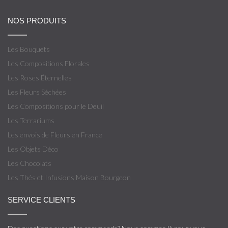
NOS PRODUITS
Les Bouquets
Les Compositions Florales
Les Roses Éternelles
Les Fleurs Séchées
Les Compositions pour le Deuil
Les Terrariums
Les envois de Fleurs en France
Les Objets Déco
Les Chocolats
Les Thés et Infusions Maison Bourgeon
SERVICE CLIENTS