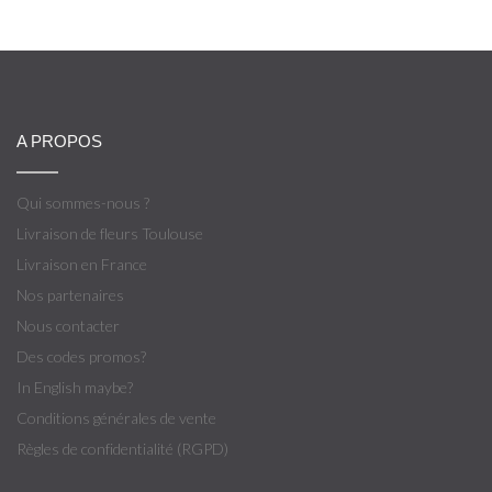
A PROPOS
Qui sommes-nous ?
Livraison de fleurs Toulouse
Livraison en France
Nos partenaires
Nous contacter
Des codes promos?
In English maybe?
Conditions générales de vente
Règles de confidentialité (RGPD)