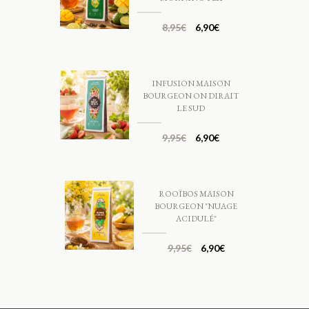
8,95
€
6,90
€
INFUSION MAISON
BOURGEON ON DIRAIT
LE SUD
9,95
€
6,90
€
ROOÏBOS MAISON
BOURGEON "NUAGE
ACIDULÉ"
9,95
€
6,90
€