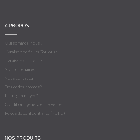
A PROPOS
Qui sommes-nous ?
Livraison de fleurs Toulouse
Livraison en France
Nos partenaires
Nous contacter
Des codes promos?
In English maybe?
Conditions générales de vente
Règles de confidentialité (RGPD)
NOS PRODUITS