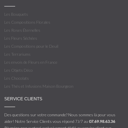
Les Bouquets
Les Compositions Florales
Les Roses Éternelles
Les Fleurs Séchées
Les Compositions pour le Deuil
Les Terrariums
Les envois de Fleurs en France
Les Objets Déco
Les Chocolats
Les Thés et Infusions Maison Bourgeon
SERVICE CLIENTS
Des questions sur votre commande? Nous sommes là pour vous
aider! Notre Service Clients vous répond 7J/7 au
07.69.98.63.36
(Numéro non surtaxé exclusivement dédié au service client sur