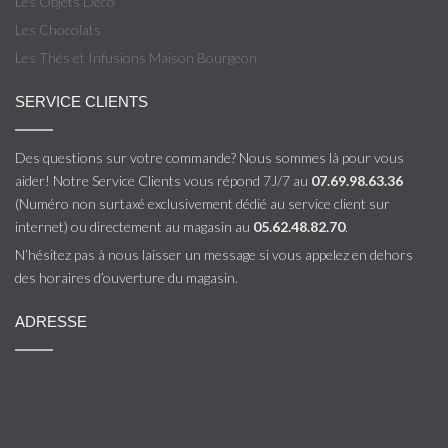
Les Objets Déco
Les Chocolats
Les Thés et Infusions Maison Bourgeon
SERVICE CLIENTS
Des questions sur votre commande? Nous sommes là pour vous
aider! Notre Service Clients vous répond 7J/7 au
07.69.98.63.36
(Numéro non surtaxé exclusivement dédié au service client sur
internet) ou directement au magasin au
05.62.48.82.70
.
N’hésitez pas à nous laisser un message si vous appelez en dehors
des horaires d’ouverture du magasin.
ADRESSE