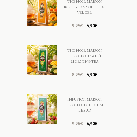
THÉ NOIR MAISON
BOURGEON SOLEIL DU
VERGER
9,95
€
6,90
€
THÉ NOIR MAISON
BOURGEON SWEET
MORNING TEA
8,95
€
6,90
€
INFUSION MAISON
BOURGEON ON DIRAIT
LE SUD
9,95
€
6,90
€