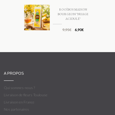
ROOÏBOS MAISON
BOURGEON "NUAGE
ACIDULÉ"
9,95
€
6,90
€
A PROPOS
Qui sommes-nous ?
Livraison de fleurs Toulouse
Livraison en France
Nos partenaires