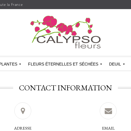
oute la France
Skip
to
content
Skip
PLANTES
FLEURS ÉTERNELLES ET SÉCHÉES
DEUIL
to
content
CONTACT INFORMATION
ADRESSE
EMAIL