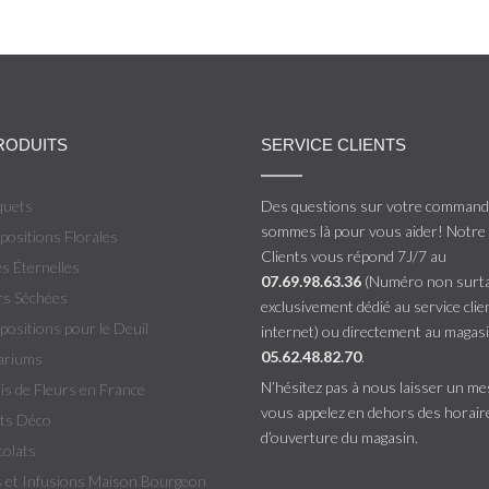
RODUITS
SERVICE CLIENTS
quets
Des questions sur votre comman
sommes là pour vous aider! Notre 
ositions Florales
Clients vous répond 7J/7 au
s Éternelles
07.69.98.63.36
(Numéro non surt
rs Séchées
exclusivement dédié au service clie
ositions pour le Deuil
internet) ou directement au magas
05.62.48.82.70
.
ariums
N’hésitez pas à nous laisser un me
is de Fleurs en France
vous appelez en dehors des horair
ts Déco
d’ouverture du magasin.
olats
 et Infusions Maison Bourgeon