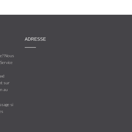
ADRESSE
de? Nous
Service
axé
nt sur
in au
ssage si
es