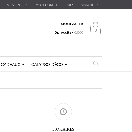
MES ENVIES
MON COMPTE
MES COMMANDES
MON PANIER
0
0 produits -
0,00
€
CADEAUX
CALYPSO DÉCO
HORAIRES