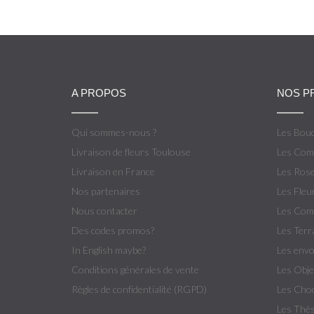
A PROPOS
NOS P
Qui sommes-nous ?
Les Bou
Livraison de fleurs Toulouse
Les Comp
Livraison en France
Les Rose
Nos partenaires
Les Fleu
Nous contacter
Les Comp
Des codes promos?
Les Terr
In English maybe?
Les envo
Conditions générales de vente
Les Obje
Règles de confidentialité (RGPD)
Les Choc
Les Thés