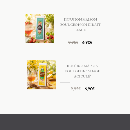
INFUSION MAISON
BOURGEON ON DIRAIT
LE SUD
9,95
€
6,90
€
ROOÏBOS MAISON
BOURGEON "NUAGE
ACIDULÉ"
9,95
€
6,90
€