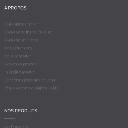
A PROPOS
Qui sommes-nous ?
Livraison de fleurs Toulouse
Livraison en France
Nos partenaires
Nous contacter
Des codes promos?
In English maybe?
Conditions générales de vente
Règles de confidentialité (RGPD)
NOS PRODUITS
Les Bouquets