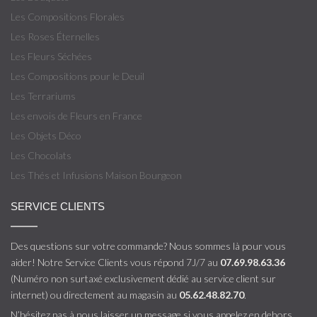
Les Compositions Florales
Les Roses Éternelles
Les Fleurs Séchées
Les Compositions pour le Deuil
Les Terrariums
Les envois de Fleurs en France
Les Objets Déco
Les Chocolats
Les Thés et Infusions Maison Bourgeon
SERVICE CLIENTS
Des questions sur votre commande? Nous sommes là pour vous
aider! Notre Service Clients vous répond 7J/7 au
07.69.98.63.36
(Numéro non surtaxé exclusivement dédié au service client sur
internet) ou directement au magasin au
05.62.48.82.70
.
N’hésitez pas à nous laisser un message si vous appelez en dehors