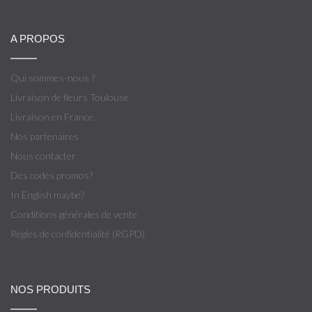
A PROPOS
Qui sommes-nous ?
Livraison de fleurs Toulouse
Livraison en France
Nos partenaires
Nous contacter
Des codes promos?
In English maybe?
Conditions générales de vente
Règles de confidentialité (RGPD)
NOS PRODUITS