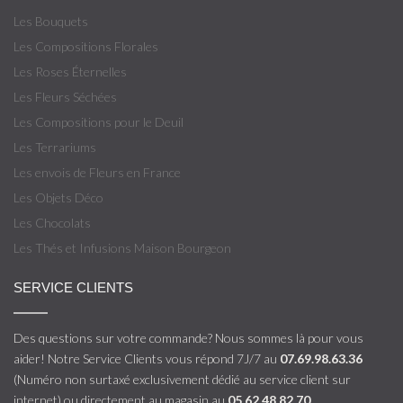
Les Bouquets
Les Compositions Florales
Les Roses Éternelles
Les Fleurs Séchées
Les Compositions pour le Deuil
Les Terrariums
Les envois de Fleurs en France
Les Objets Déco
Les Chocolats
Les Thés et Infusions Maison Bourgeon
SERVICE CLIENTS
Des questions sur votre commande? Nous sommes là pour vous
aider! Notre Service Clients vous répond 7J/7 au
07.69.98.63.36
(Numéro non surtaxé exclusivement dédié au service client sur
internet) ou directement au magasin au
05.62.48.82.70
.