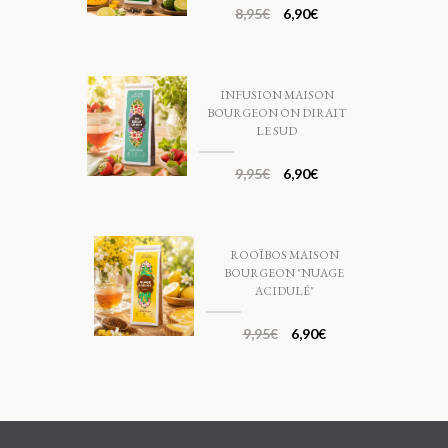
8,95
€
6,90
€
INFUSION MAISON
BOURGEON ON DIRAIT
LE SUD
9,95
€
6,90
€
ROOÏBOS MAISON
BOURGEON "NUAGE
ACIDULÉ"
9,95
€
6,90
€