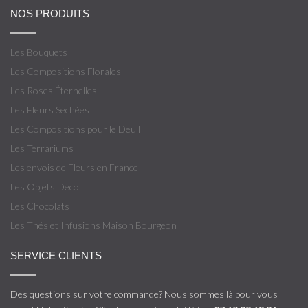
NOS PRODUITS
Les Bouquets
Les Compositions Florales
Les Roses Éternelles
Les Fleurs Séchées
Les Compositions pour le Deuil
Les Terrariums
Les envois de Fleurs en France
Les Objets Déco
Les Chocolats
Les Thés et Infusions Maison Bourgeon
SERVICE CLIENTS
Des questions sur votre commande? Nous sommes là pour vous