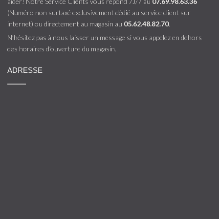
aider! Notre Service Clients vous répond 7J/7 au
07.69.98.63.36
(Numéro non surtaxé exclusivement dédié au service client sur
internet) ou directement au magasin au
05.62.48.82.70
.
N’hésitez pas à nous laisser un message si vous appelez en dehors
des horaires d’ouverture du magasin.
ADRESSE