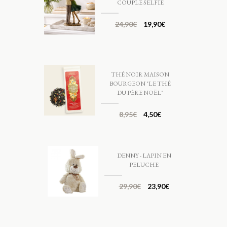
COUPLE SELFIE
24,90
€
19,90
€
THÉ NOIR MAISON
BOURGEON "LE THÉ
DU PÈRE NOËL"
8,95
€
4,50
€
DENNY - LAPIN EN
PELUCHE
29,90
€
23,90
€