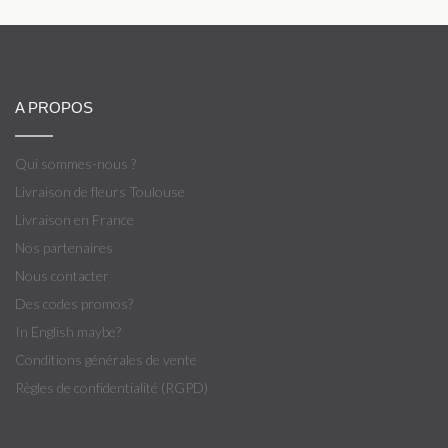
A PROPOS
Qui sommes-nous ?
Livraison de fleurs Toulouse
Livraison en France
Nos partenaires
Nous contacter
Des codes promos?
In English maybe?
Conditions générales de vente
Règles de confidentialité (RGPD)