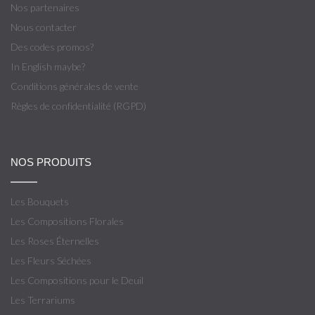
Nos partenaires
Nous contacter
Des codes promos?
In English maybe?
Conditions générales de vente
Règles de confidentialité (RGPD)
NOS PRODUITS
Les Bouquets
Les Compositions Florales
Les Roses Éternelles
Les Fleurs Séchées
Les Compositions pour le Deuil
Les Terrariums