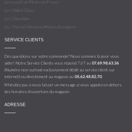
Les envois de Fleurs en France
Les Objets Déco
Les Chocolats
Les Thés et Infusions Maison Bourgeon
SERVICE CLIENTS
Des questions sur votre commande? Nous sommes là pour vous
aider! Notre Service Clients vous répond 7J/7 au
07.69.98.63.36
(Numéro non surtaxé exclusivement dédié au service client sur
internet) ou directement au magasin au
05.62.48.82.70
.
N’hésitez pas à nous laisser un message si vous appelez en dehors
des horaires d’ouverture du magasin.
ADRESSE