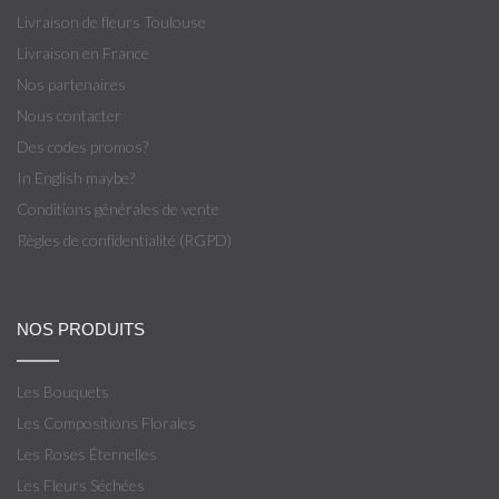
Livraison de fleurs Toulouse
Livraison en France
Nos partenaires
Nous contacter
Des codes promos?
In English maybe?
Conditions générales de vente
Règles de confidentialité (RGPD)
NOS PRODUITS
Les Bouquets
Les Compositions Florales
Les Roses Éternelles
Les Fleurs Séchées