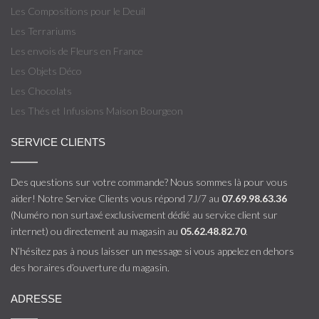
Les Compositions pour le Deuil
Les Terrariums
Les envois de Fleurs en France
Les Objets Déco
Les Chocolats
Les Thés et Infusions Maison Bourgeon
SERVICE CLIENTS
Des questions sur votre commande? Nous sommes là pour vous
aider! Notre Service Clients vous répond 7J/7 au
07.69.98.63.36
(Numéro non surtaxé exclusivement dédié au service client sur
internet) ou directement au magasin au
05.62.48.82.70
.
N’hésitez pas à nous laisser un message si vous appelez en dehors
des horaires d’ouverture du magasin.
ADRESSE