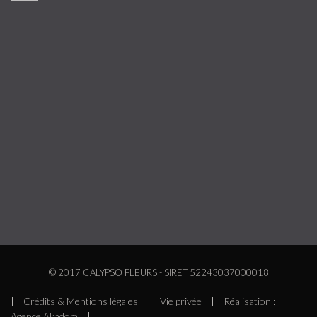
© 2017 CALYPSO FLEURS - SIRET 52243037000018
|
Crédits & Mentions légales
|
Vie privée
|
Réalisation :
Agence Akadom
|