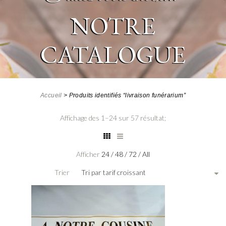
NOTRE
CATALOGUE
Accueil
>
Produits identifiés “livraison funérarium”
Affichage des 1–24 sur 57 résultat;
Afficher
24
/
48
/
72
/
All
Trier
Tri par tarif croissant