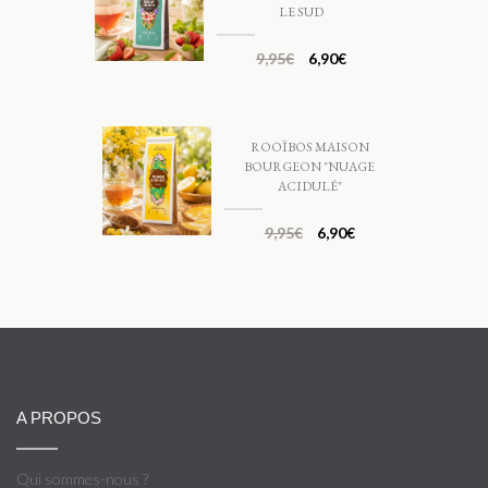
LE SUD
9,95
€
6,90
€
ROOÏBOS MAISON
BOURGEON "NUAGE
ACIDULÉ"
9,95
€
6,90
€
A PROPOS
Qui sommes-nous ?