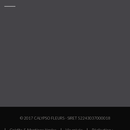
© 2017 CALYPSO FLEURS - SIRET 52243037000018
|
Crédits & Mentions légales
|
Vie privée
|
Réalisation :