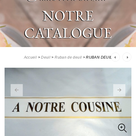
NOTRE
CATALOGUE
Post
Accueil
>
Deuil
>
Ruban de deuil
>
RUBAN DEUIL
navigation