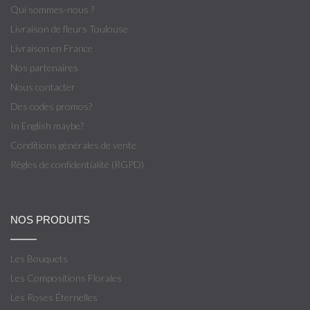
Qui sommes-nous ?
Livraison de fleurs Toulouse
Livraison en France
Nos partenaires
Nous contacter
Des codes promos?
In English maybe?
Conditions générales de vente
Règles de confidentialité (RGPD)
NOS PRODUITS
Les Bouquets
Les Compositions Florales
Les Roses Éternelles