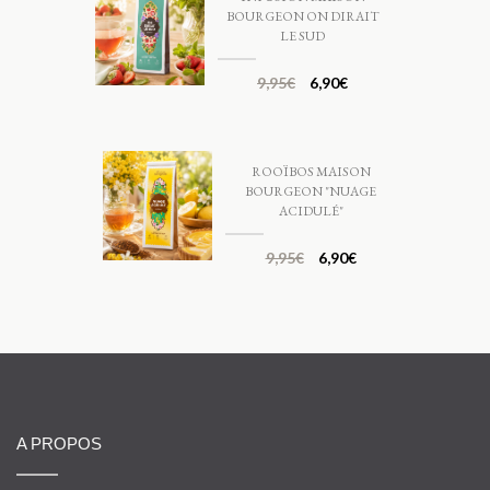
BOURGEON ON DIRAIT
LE SUD
9,95
€
6,90
€
ROOÏBOS MAISON
BOURGEON "NUAGE
ACIDULÉ"
9,95
€
6,90
€
A PROPOS