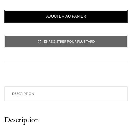
a
n
t
AJOUTER AU PANIER
i
t
é
ENREGISTRER POUR PLUS TARD
DESCRIPTION
Description