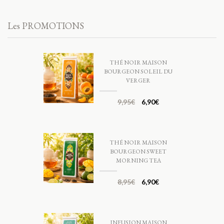
Les PROMOTIONS
THÉ NOIR MAISON
BOURGEON SOLEIL DU
VERGER
9,95
€
6,90
€
THÉ NOIR MAISON
BOURGEON SWEET
MORNING TEA
8,95
€
6,90
€
INFUSION MAISON