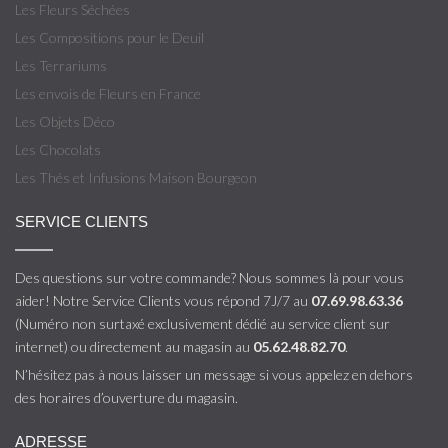
Les Fleurs Séchées
Les Compositions pour le Deuil
Les Terrariums
Les envois de Fleurs en France
Les Objets Déco
Les Chocolats
Les Thés et Infusions Maison Bourgeon
SERVICE CLIENTS
Des questions sur votre commande? Nous sommes là pour vous
aider! Notre Service Clients vous répond 7J/7 au
07.69.98.63.36
(Numéro non surtaxé exclusivement dédié au service client sur
internet) ou directement au magasin au
05.62.48.82.70
.
N’hésitez pas à nous laisser un message si vous appelez en dehors
des horaires d’ouverture du magasin.
ADRESSE