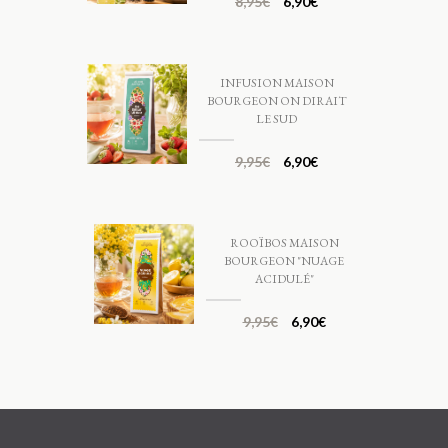
8,95
€
6,90
€
INFUSION MAISON
BOURGEON ON DIRAIT
LE SUD
9,95
€
6,90
€
ROOÏBOS MAISON
BOURGEON "NUAGE
ACIDULÉ"
9,95
€
6,90
€