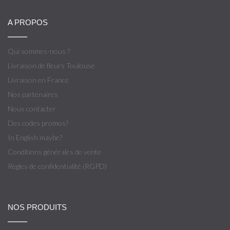
A PROPOS
Qui sommes-nous ?
Livraison de fleurs Toulouse
Livraison en France
Nos partenaires
Nous contacter
Des codes promos?
In English maybe?
Conditions générales de vente
Règles de confidentialité (RGPD)
NOS PRODUITS