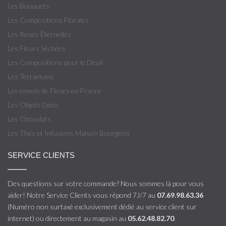
Les Bouquets
Les Compositions Florales
Les Roses Éternelles
Les Fleurs Séchées
Les Compositions pour le Deuil
Les Terrariums
Les envois de Fleurs en France
Les Objets Déco
Les Chocolats
Les Thés et Infusions Maison Bourgeon
SERVICE CLIENTS
Des questions sur votre commande? Nous sommes là pour vous
aider! Notre Service Clients vous répond 7J/7 au
07.69.98.63.36
(Numéro non surtaxé exclusivement dédié au service client sur
internet) ou directement au magasin au
05.62.48.82.70
.