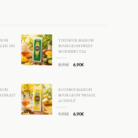
ISON
THÉ NOIR MAISON
LEIL DU
BOURGEON SWEET
MORNING TEA
8,95
€
6,90
€
ISON
ROOÏBOS MAISON
 DIRAIT
BOURGEON "NUAGE
ACIDULÉ"
9,95
€
6,90
€