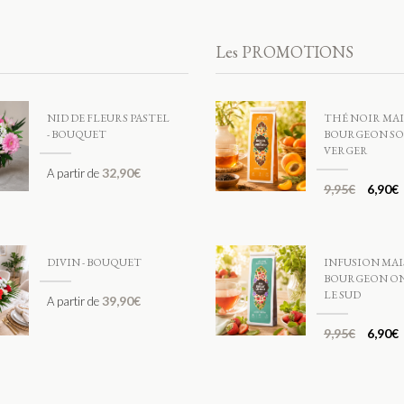
Les PROMOTIONS
NID DE FLEURS PASTEL
THÉ NOIR MA
- BOUQUET
BOURGEON SO
VERGER
32,90
€
A partir de
9,95
€
6,90
€
DIVIN - BOUQUET
INFUSION MA
BOURGEON ON
LE SUD
39,90
€
A partir de
9,95
€
6,90
€