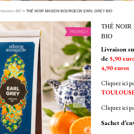
Infusions BIO
>
THÉ NOIR MAISON BOURGEON EARL GREY BIO
THÉ NOIR
PROMO !
BIO
Livraison s
de
5,90 eur
4,90 euros
Cliquez ici p
TOULOUS
Cliquez ici p
Sachet d’en