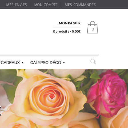
MES ENVIES
MON COMPTE
MES COMMANDES
MON PANIER
0
0 produits -
0,00
€
CADEAUX
CALYPSO DÉCO
E