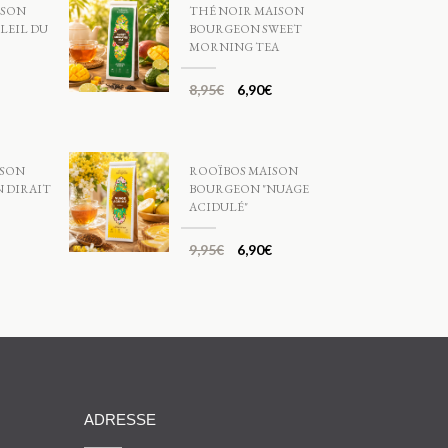
ISON
THÉ NOIR MAISON
LEIL DU
BOURGEON SWEET
MORNING TEA
8,95
€
6,90
€
ISON
ROOÏBOS MAISON
 DIRAIT
BOURGEON "NUAGE
ACIDULÉ"
9,95
€
6,90
€
ADRESSE