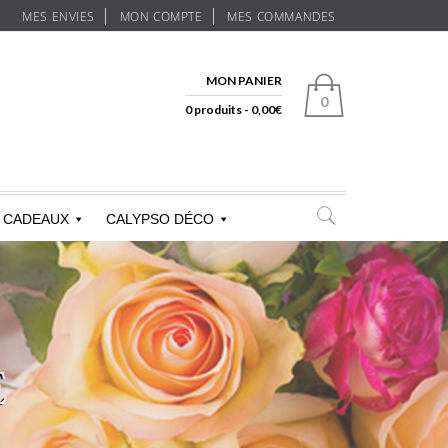
MES ENVIES
MON COMPTE
MES COMMANDES
MON PANIER
0
0 produits -
0,00
€
CADEAUX
CALYPSO DÉCO
E