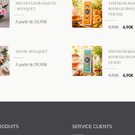
NID DE FLEURS PASTEL
THÉ NOIR MA
- BOUQUET
BOURGEON SO
VERGER
32,90
€
A partir de
9,95
€
6,90
€
DIVIN - BOUQUET
INFUSION MA
BOURGEON ON
LE SUD
39,90
€
A partir de
9,95
€
6,90
€
RODUITS
SERVICE CLIENTS