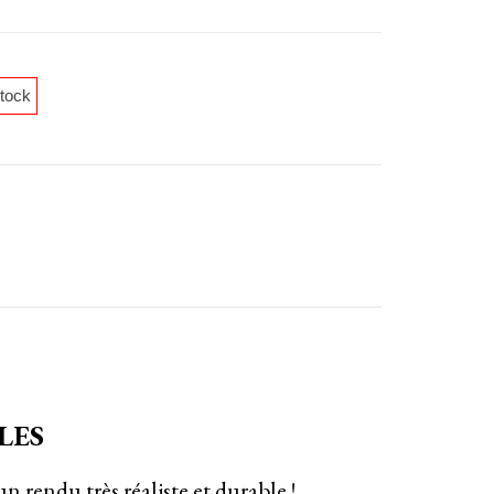
tock
LES
n rendu très réaliste et durable !