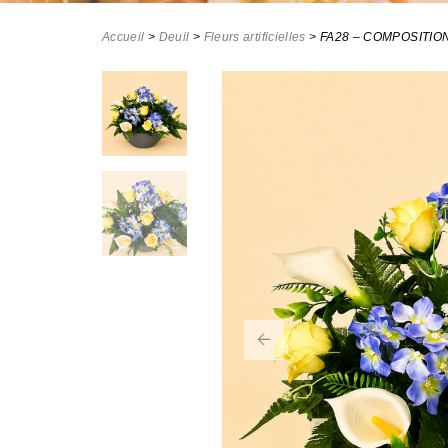
Accueil
>
Deuil
>
Fleurs artificielles
>
FA28 – COMPOSITION