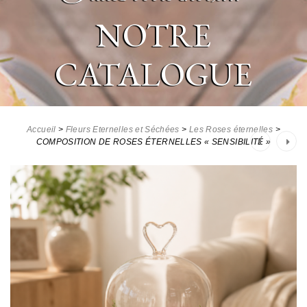
NOTRE
CATALOGUE
Accueil
>
Fleurs Eternelles et Séchées
>
Les Roses éternelles
>
Post
COMPOSITION DE ROSES ÉTERNELLES « SENSIBILITÉ »
navigation