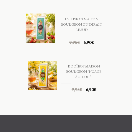
INFUSION MAISON
BOURGEON ON DIRAIT
LE SUD
9,95
€
6,90
€
ROOÏBOS MAISON
BOURGEON "NUAGE
ACIDULÉ"
9,95
€
6,90
€