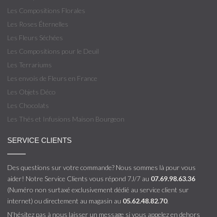
Les Compositions Florales
Les Roses Éternelles
Les Fleurs Séchées
Les Compositions pour le Deuil
Les Terrariums
Les envois de Fleurs en France
Les Objets Déco
Les Chocolats
Les Thés et Infusions Maison Bourgeon
SERVICE CLIENTS
Des questions sur votre commande? Nous sommes là pour vous
aider! Notre Service Clients vous répond 7J/7 au
07.69.98.63.36
(Numéro non surtaxé exclusivement dédié au service client sur
internet) ou directement au magasin au
05.62.48.82.70
.
N’hésitez pas à nous laisser un message si vous appelez en dehors