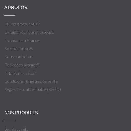
A PROPOS
Qui sommes-nous ?
Livraison de fleurs Toulouse
Livraison en France
Nos partenaires
Nous contacter
Des codes promos?
In English maybe?
Conditions générales de vente
Règles de confidentialité (RGPD)
NOS PRODUITS
Les Bouquets