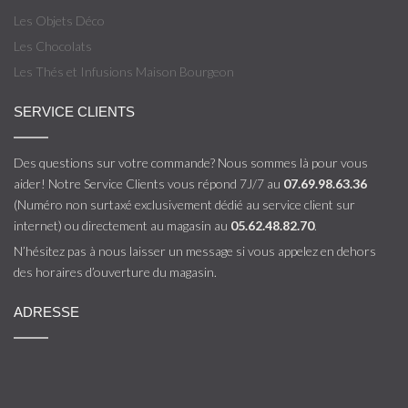
Les Objets Déco
Les Chocolats
Les Thés et Infusions Maison Bourgeon
SERVICE CLIENTS
Des questions sur votre commande? Nous sommes là pour vous
aider! Notre Service Clients vous répond 7J/7 au
07.69.98.63.36
(Numéro non surtaxé exclusivement dédié au service client sur
internet) ou directement au magasin au
05.62.48.82.70
.
N’hésitez pas à nous laisser un message si vous appelez en dehors
des horaires d’ouverture du magasin.
ADRESSE