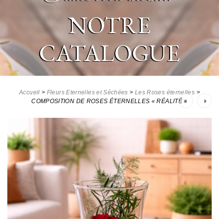
NOTRE
CATALOGUE
Accueil
>
Fleurs Eternelles et Séchées
>
Les Roses éternelles
>
Post
COMPOSITION DE ROSES ÉTERNELLES « RÉALITÉ »
navigation