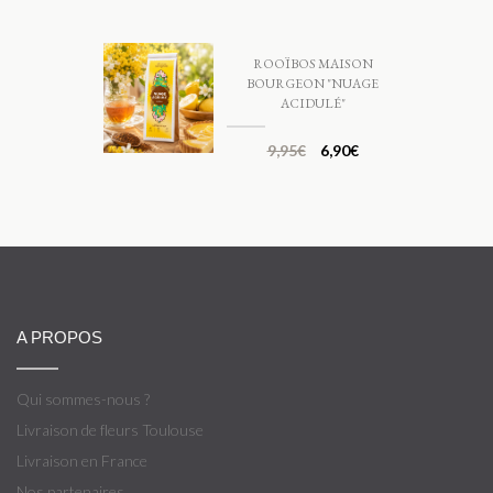
ROOÏBOS MAISON
BOURGEON "NUAGE
ACIDULÉ"
9,95
€
6,90
€
A PROPOS
Qui sommes-nous ?
Livraison de fleurs Toulouse
Livraison en France
Nos partenaires