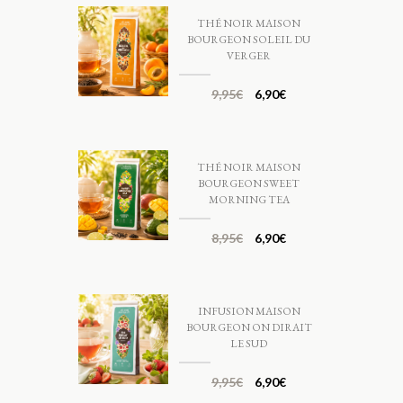
THÉ NOIR MAISON
BOURGEON SOLEIL DU
VERGER
9,95
€
6,90
€
THÉ NOIR MAISON
BOURGEON SWEET
MORNING TEA
8,95
€
6,90
€
INFUSION MAISON
BOURGEON ON DIRAIT
LE SUD
9,95
€
6,90
€