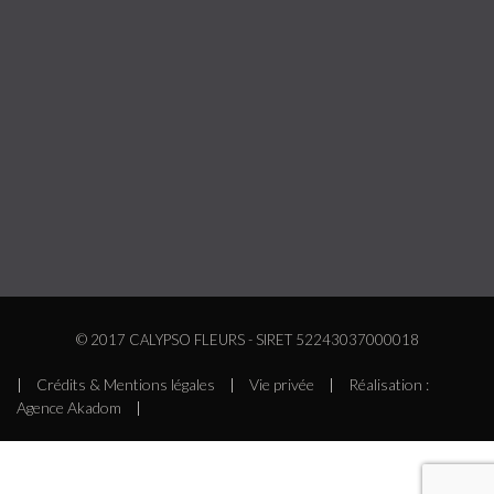
© 2017 CALYPSO FLEURS - SIRET 52243037000018
|
Crédits & Mentions légales
|
Vie privée
|
Réalisation :
Agence Akadom
|